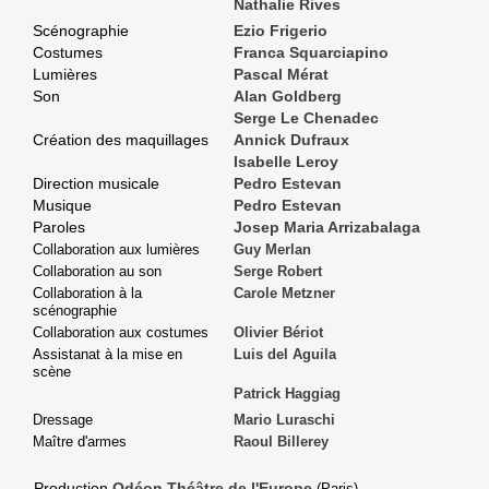
Nathalie Rives
Scénographie
Ezio Frigerio
Costumes
Franca Squarciapino
Lumières
Pascal Mérat
Son
Alan Goldberg
Serge Le Chenadec
Création des maquillages
Annick Dufraux
Isabelle Leroy
Direction musicale
Pedro Estevan
Musique
Pedro Estevan
Paroles
Josep Maria Arrizabalaga
Collaboration aux lumières
Guy Merlan
Collaboration au son
Serge Robert
Collaboration à la
Carole Metzner
scénographie
Collaboration aux costumes
Olivier Bériot
Assistanat à la mise en
Luis del Aguila
scène
Patrick Haggiag
Dressage
Mario Luraschi
Maître d'armes
Raoul Billerey
Production
Odéon Théâtre de l'Europe
(Paris)