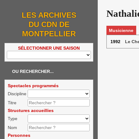
Nathali
LES ARCHIVES
DU CDN DE
Musicienne
MONTPELLIER
1992
Le Che
SÉLECTIONNER UNE SAISON
OU RECHERCHER...
Spectacles programmés
Discipline
Titre
Structures accueillies
Type
Nom
Personnes