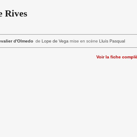
e Rives
valier d'Olmedo
de
Lope de Vega
mise en scène
Lluís Pasqual
Voir la fiche compl