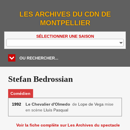
LES ARCHIVES DU CDN DE
MONTPELLIER
SÉLECTIONNER UNE SAISON
OU RECHERCHER...
Stefan Bedrossian
Comédien
1992
Le Chevalier d'Olmedo
de
Lope de Vega
mise
en scène
Lluís Pasqual
Voir la fiche complète sur Les Archives du spectacle