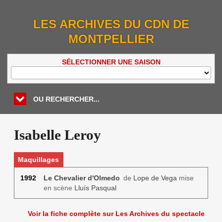
LES ARCHIVES DU CDN DE
MONTPELLIER
SÉLECTIONNER UNE SAISON
OU RECHERCHER...
Isabelle Leroy
Maquillages
1992
Le Chevalier d'Olmedo
de
Lope de Vega
mise
en scène
Lluís Pasqual
Voir la fiche complète sur Les Archives du spectacle