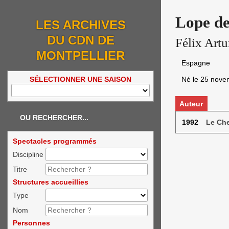
Lope de
LES ARCHIVES
DU CDN DE
Félix Art
MONTPELLIER
Espagne
Né le
25 nove
SÉLECTIONNER UNE SAISON
Auteur
OU RECHERCHER...
1992
Le Che
Spectacles programmés
Discipline
Titre
Structures accueillies
Type
Nom
Personnes