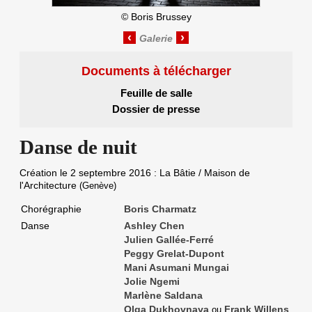
©
Boris Brussey
‹
›
Documents à télécharger
Feuille de salle
Dossier de presse
Danse de nuit
Création le
2 septembre 2016
: La Bâtie / Maison de
l'Architecture
(Genève)
Chorégraphie
Boris Charmatz
Danse
Ashley Chen
Julien Gallée-Ferré
Peggy Grelat-Dupont
Mani Asumani Mungai
Jolie Ngemi
Marlène Saldana
Olga Dukhovnaya
Frank Willens
ou