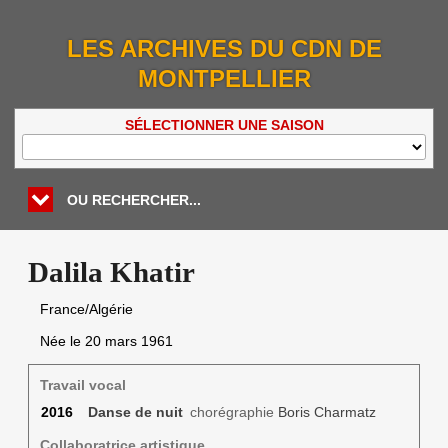
LES ARCHIVES DU CDN DE
MONTPELLIER
SÉLECTIONNER UNE SAISON
OU RECHERCHER...
Dalila Khatir
France/Algérie
Née le
20 mars 1961
Travail vocal
2016
Danse de nuit
chorégraphie
Boris Charmatz
Collaboratrice artistique