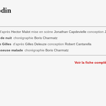
odin
'après
Hector Malot
mise en scène
Jonathan Capdevielle
conception
de nuit
chorégraphie
Boris Charmatz
e Gilles
d'après
Gilles Deleuze
conception
Robert Cantarella
nseuse malade
chorégraphie
Boris Charmatz
Voir la fiche compl