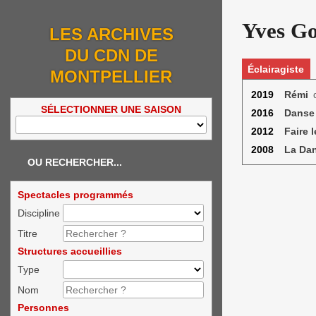
Yves G
LES ARCHIVES
DU CDN DE
Éclairagiste
MONTPELLIER
2019
Rémi
d
SÉLECTIONNER UNE SAISON
2016
Danse 
2012
Faire l
2008
La Da
OU RECHERCHER...
Spectacles programmés
Discipline
Titre
Structures accueillies
Type
Nom
Personnes