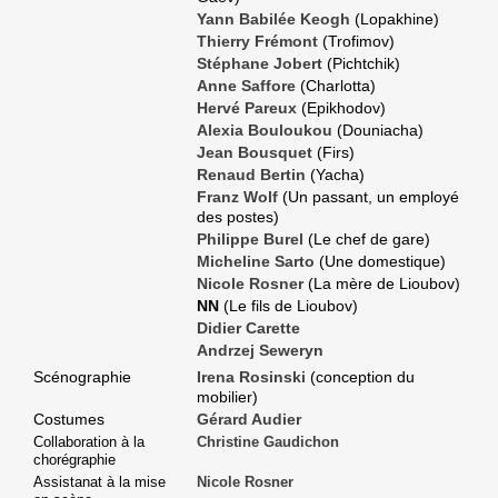
Yann Babilée Keogh
(Lopakhine)
Thierry Frémont
(Trofimov)
Stéphane Jobert
(Pichtchik)
Anne Saffore
(Charlotta)
Hervé Pareux
(Epikhodov)
Alexia Bouloukou
(Douniacha)
Jean Bousquet
(Firs)
Renaud Bertin
(Yacha)
Franz Wolf
(Un passant, un employé
des postes)
Philippe Burel
(Le chef de gare)
Micheline Sarto
(Une domestique)
Nicole Rosner
(La mère de Lioubov)
NN
(Le fils de Lioubov)
Didier Carette
Andrzej Seweryn
Scénographie
Irena Rosinski
(conception du
mobilier)
Costumes
Gérard Audier
Collaboration à la
Christine Gaudichon
chorégraphie
Assistanat à la mise
Nicole Rosner