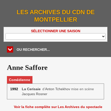
LES ARCHIVES DU CDN DE
MONTPELLIER
SÉLECTIONNER UNE SAISON
OU RECHERCHER...
Anne Saffore
Comédienne
1992
La Cerisaie
d’
Anton Tchekhov
mise en scène
Jacques Rosner
Voir la fiche complète sur Les Archives du spectacle