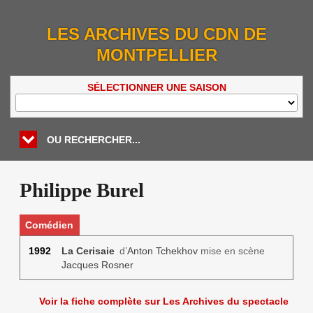
LES ARCHIVES DU CDN DE
MONTPELLIER
SÉLECTIONNER UNE SAISON
OU RECHERCHER...
Philippe Burel
Comédien
1992
La Cerisaie
d’
Anton Tchekhov
mise en scène
Jacques Rosner
Voir la fiche complète sur Les Archives du spectacle