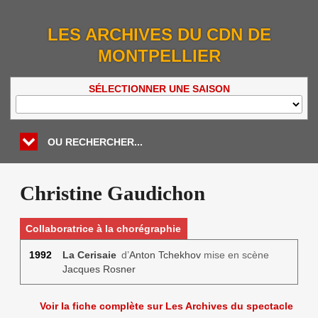
LES ARCHIVES DU CDN DE
MONTPELLIER
SÉLECTIONNER UNE SAISON
OU RECHERCHER...
Christine Gaudichon
Collaboratrice à la chorégraphie
1992
La Cerisaie
d’
Anton Tchekhov
mise en scène
Jacques Rosner
Voir la fiche complète sur Les Archives du spectacle