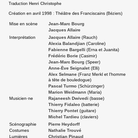
Traduction
Henri Christophe
Création en
avril 1998
: Théâtre des Franciscains
(Béziers)
Mise en scène
Jean-Marc Bourg
Jacques Allaire
Interprétation
Jacques Allaire
(Rauch)
Alexia Balandjian
(Caroline)
Fabienne Bargelli
(Erna et Juanita)
Frédéric Borie
(Casimir)
Jean-Marc Bourg
(Speer)
Anne-Ève Seignalet
(Elli)
Alex Selmane
(Franz Merkl et l'homme
à tête de bouledogue)
Pascal Turmo
(Schürzinger)
Marion Weidmann
(Maria)
Musicien·ne
Rajaneesh Dwivedi
(basse)
Thierry Fidaleo
(batterie)
Thierry Pontet
(guitare)
Michel Tardieu
(claviers)
Scénographie
Pierre Heydorff
Costumes
Nathalie Trouvé
Lumières
Christian Pinaud