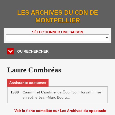
LES ARCHIVES DU CDN DE
MONTPELLIER
SÉLECTIONNER UNE SAISON
OU RECHERCHER...
Laure Combréas
Assistante costumes
1998
Casimir et Caroline
de
Ödön von Horváth
mise
en scène
Jean-Marc Bourg
…
Voir la fiche complète sur Les Archives du spectacle