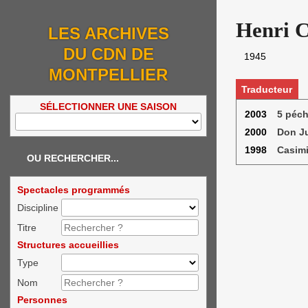
Henri C
LES ARCHIVES
DU CDN DE
1945
MONTPELLIER
Traducteur
SÉLECTIONNER UNE SAISON
2003
5 péch
2000
Don Ju
1998
Casimi
OU RECHERCHER...
Spectacles programmés
Discipline
Titre
Structures accueillies
Type
Nom
Personnes