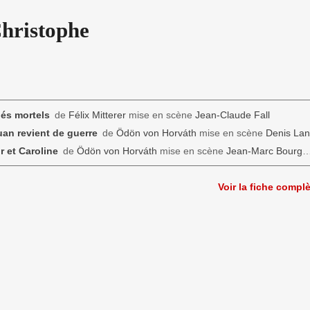
hristophe
és mortels
de
Félix Mitterer
mise en scène
Jean-Claude Fall
an revient de guerre
de
Ödön von Horváth
mise en scène
Denis La
r et Caroline
de
Ödön von Horváth
mise en scène
Jean-Marc Bourg
Voir la fiche compl