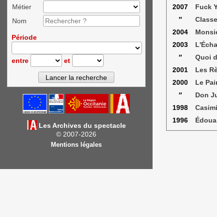
Métier
2007
Fuck Y
″
Class
Nom
2004
Monsi
Période
2003
L'Éch
″
Quoi d
entre
et
2001
Les Rè
2000
Le Pai
″
Don Ju
1998
Casimi
1996
Édouar
Les Archives du spectacle
© 2007-2026
Mentions légales