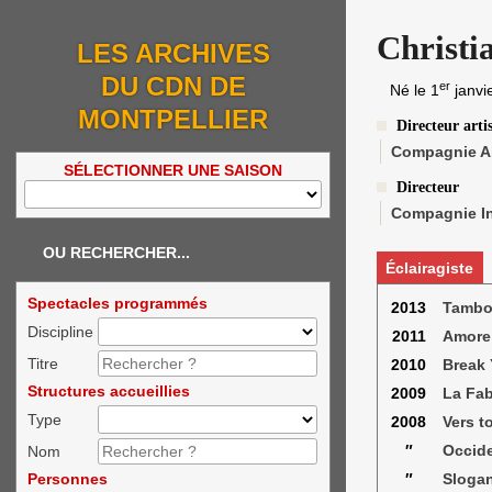
Christi
LES ARCHIVES
DU CDN DE
er
Né le
1
janvi
MONTPELLIER
Directeur arti
Compagnie Ab
SÉLECTIONNER UNE SAISON
Directeur
Compagnie In
OU RECHERCHER...
Éclairagiste
Spectacles programmés
2013
Tambou
Discipline
2011
Amore
Titre
2010
Break 
Structures accueillies
2009
La Fab
Type
2008
Vers t
″
Occid
Nom
Personnes
″
Sloga