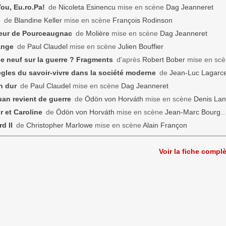
ou, Eu.ro.Pa!
de
Nicoleta Esinencu
mise en scène
Dag Jeanneret
e
de
Blandine Keller
mise en scène
François Rodinson
eur de Pourceaugnac
de
Molière
mise en scène
Dag Jeanneret
ange
de
Paul Claudel
mise en scène
Julien Bouffier
e neuf sur la guerre ? Fragments
d'après
Robert Bober
mise en sc
gles du savoir-vivre dans la société moderne
de
Jean-Luc Lagarc
n dur
de
Paul Claudel
mise en scène
Dag Jeanneret
an revient de guerre
de
Ödön von Horváth
mise en scène
Denis La
r et Caroline
de
Ödön von Horváth
mise en scène
Jean-Marc Bourg
d II
de
Christopher Marlowe
mise en scène
Alain Françon
Voir la fiche compl