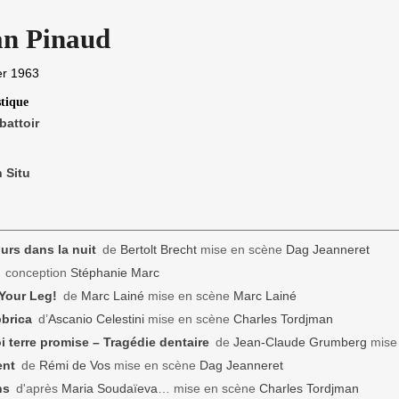
an Pinaud
er 1963
stique
attoir
 Situ
rs dans la nuit
de
Bertolt Brecht
mise en scène
Dag Jeanneret
conception
Stéphanie Marc
Your Leg!
de
Marc Lainé
mise en scène
Marc Lainé
brica
d’
Ascanio Celestini
mise en scène
Charles Tordjman
oi terre promise – Tragédie dentaire
de
Jean-Claude Grumberg
mise
ent
de
Rémi de Vos
mise en scène
Dag Jeanneret
ns
d'après
Maria Soudaïeva
… mise en scène
Charles Tordjman