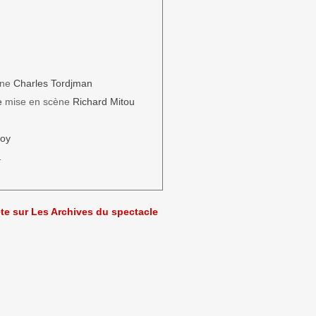
ène
Charles Tordjman
e
mise en scène
Richard Mitou
noy
…
ète sur Les Archives du spectacle