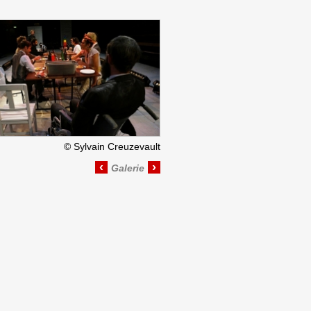
©
Sylvain Creuzevault
‹
›