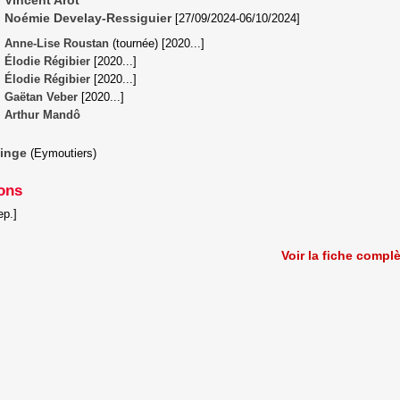
Vincent Arot
Noémie Develay-Ressiguier
[
27/09/2024
-
06/10/2024
]
Anne-Lise Roustan
(tournée)
[
2020
...]
Élodie Régibier
[
2020
...]
Élodie Régibier
[
2020
...]
Gaëtan Veber
[
2020
...]
Arthur Mandô
inge
(Eymoutiers)
ons
ep.]
Voir la fiche compl