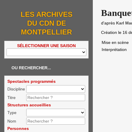
Banquet
LES ARCHIVES
DU CDN DE
d'après
Karl Ma
MONTPELLIER
Création le
16 d
Mise en scène
SÉLECTIONNER UNE SAISON
Interprétation
OU RECHERCHER...
Spectacles programmés
Discipline
Titre
Structures accueillies
Type
Nom
Personnes