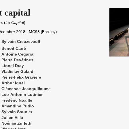
 capital
rx
(
Le Capital
)
écembre 2018
: MC93
(Bobigny)
Sylvain Creuzevault
Benoît Carré
Antoine Cegarra
Pierre Devérines
Lionel Dray
Vladislav Galard
Pierre-Félix Gravière
Arthur Igual
Clémence Jeanguillaume
Léo-Antonin Lutinier
Frédéric Noaille
Amandine Pudlo
Sylvain Sounier
Julien Villa
Noémie Zurletti