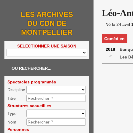
Léo-Ant
LES ARCHIVES
DU CDN DE
Né le
24 avril
MONTPELLIER
Comédien
SÉLECTIONNER UNE SAISON
2018
Banque
″
Les D
OU RECHERCHER...
Spectacles programmés
Discipline
Titre
Structures accueillies
Type
Nom
Personnes