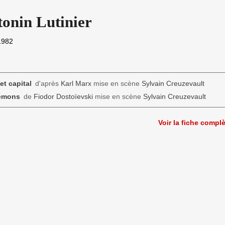
onin Lutinier
 1982
t capital
d'après
Karl Marx
mise en scène
Sylvain Creuzevault
émons
de
Fiodor Dostoïevski
mise en scène
Sylvain Creuzevault
Voir la fiche compl