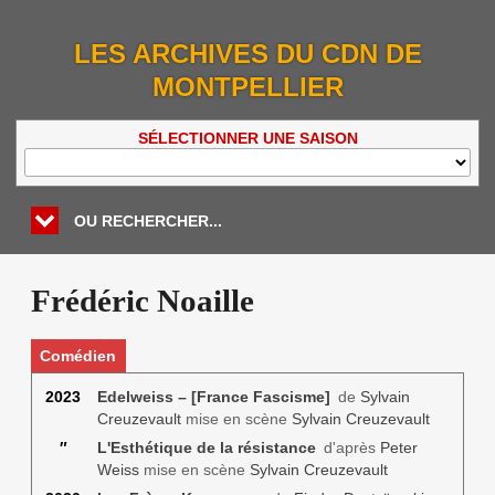
LES ARCHIVES DU CDN DE
MONTPELLIER
SÉLECTIONNER UNE SAISON
OU RECHERCHER...
Frédéric Noaille
Comédien
2023
Edelweiss – [France Fascisme]
de
Sylvain
Creuzevault
mise en scène
Sylvain Creuzevault
″
L'Esthétique de la résistance
d'après
Peter
Weiss
mise en scène
Sylvain Creuzevault