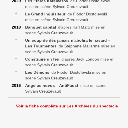
2020
Les Frères Karamazov
de
Fiodor Dostoïevski
mise en scène
Sylvain Creuzevault
″
Le Grand Inquisiteur
de
Fiodor Dostoïevski
mise en scène
Sylvain Creuzevault
2018
Banquet capital
d'après
Karl Marx
mise en
scène
Sylvain Creuzevault
″
Un coup de dés jamais n'abolira le hasard –
Les Tourmentes
de
Stéphane Mallarmé
mise en
scène
Sylvain Creuzevault
″
Construire un feu
d'après
Jack London
mise en
scène
Sylvain Creuzevault
″
Les Démons
de
Fiodor Dostoïevski
mise en
scène
Sylvain Creuzevault
2016
Angelus novus – AntiFaust
mise en scène
Sylvain Creuzevault
Voir la fiche complète sur Les Archives du spectacle