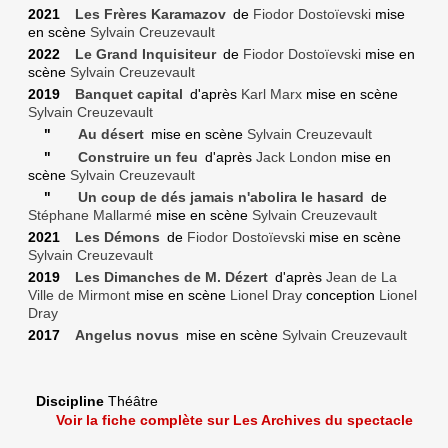
2021
Les Frères Karamazov
de
Fiodor Dostoïevski
mise
en scène
Sylvain Creuzevault
2022
Le Grand Inquisiteur
de
Fiodor Dostoïevski
mise en
scène
Sylvain Creuzevault
2019
Banquet capital
d'après
Karl Marx
mise en scène
Sylvain Creuzevault
"
Au désert
mise en scène
Sylvain Creuzevault
"
Construire un feu
d'après
Jack London
mise en
scène
Sylvain Creuzevault
"
Un coup de dés jamais n'abolira le hasard
de
Stéphane Mallarmé
mise en scène
Sylvain Creuzevault
2021
Les Démons
de
Fiodor Dostoïevski
mise en scène
Sylvain Creuzevault
2019
Les Dimanches de M. Dézert
d'après
Jean de La
Ville de Mirmont
mise en scène
Lionel Dray
conception
Lionel
Dray
2017
Angelus novus
mise en scène
Sylvain Creuzevault
Discipline
Théâtre
Voir la fiche complète sur Les Archives du spectacle