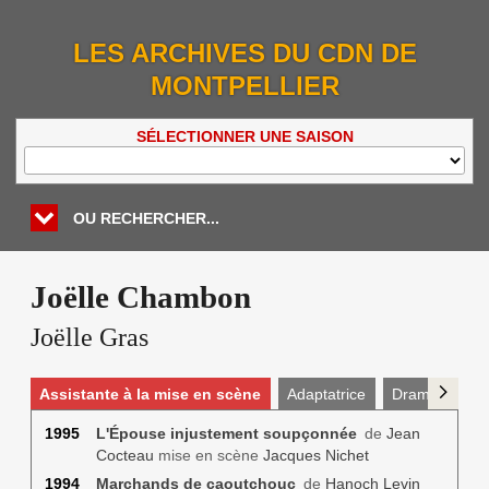
LES ARCHIVES DU CDN DE
MONTPELLIER
SÉLECTIONNER UNE SAISON
OU RECHERCHER...
Joëlle Chambon
Joëlle Gras
Assistante à la mise en scène
Adaptatrice
Dramaturge
1995
L'Épouse injustement soupçonnée
de
Jean
Cocteau
mise en scène
Jacques Nichet
1994
Marchands de caoutchouc
de
Hanoch Levin