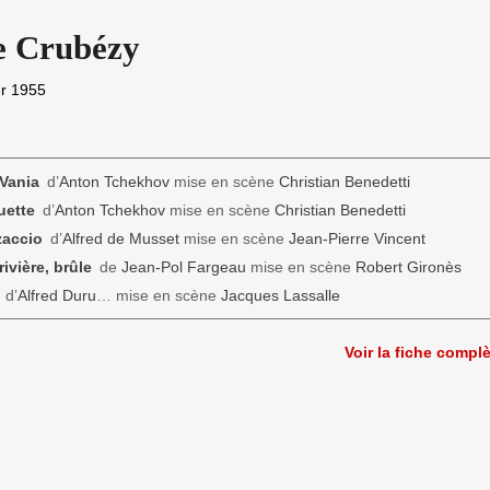
e Crubézy
er 1955
Vania
d’
Anton Tchekhov
mise en scène
Christian Benedetti
uette
d’
Anton Tchekhov
mise en scène
Christian Benedetti
zaccio
d’
Alfred de Musset
mise en scène
Jean-Pierre Vincent
rivière, brûle
de
Jean-Pol Fargeau
mise en scène
Robert Gironès
d’
Alfred Duru
… mise en scène
Jacques Lassalle
Voir la fiche compl