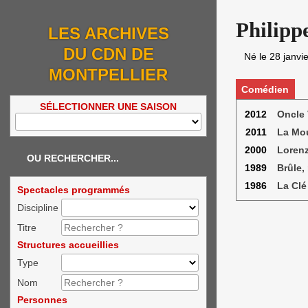
Philipp
LES ARCHIVES
DU CDN DE
Né le
28 janvi
MONTPELLIER
Comédien
SÉLECTIONNER UNE SAISON
2012
Oncle 
2011
La Mo
2000
Loren
OU RECHERCHER...
1989
Brûle, 
1986
La Clé
Spectacles programmés
Discipline
Titre
Structures accueillies
Type
Nom
Personnes