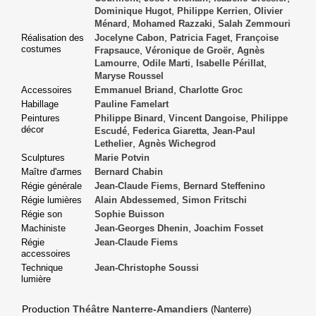
,
,
Dominique Hugot
Philippe Kerrien
Olivier
,
,
Ménard
Mohamed Razzaki
Salah Zemmouri
,
,
Réalisation des
Jocelyne Cabon
Patricia Faget
Françoise
costumes
,
,
Frapsauce
Véronique de Groër
Agnès
,
,
,
Lamourre
Odile Marti
Isabelle Périllat
Maryse Roussel
,
Accessoires
Emmanuel Briand
Charlotte Groc
Habillage
Pauline Famelart
,
,
Peintures
Philippe Binard
Vincent Dangoise
Philippe
décor
,
,
Escudé
Federica Giaretta
Jean-Paul
,
Lethelier
Agnès Wichegrod
Sculptures
Marie Potvin
Maître d'armes
Bernard Chabin
,
Régie générale
Jean-Claude Fiems
Bernard Steffenino
,
Régie lumières
Alain Abdessemed
Simon Fritschi
Régie son
Sophie Buisson
,
Machiniste
Jean-Georges Dhenin
Joachim Fosset
Régie
Jean-Claude Fiems
accessoires
Technique
Jean-Christophe Soussi
lumière
Production
Théâtre Nanterre-Amandiers
(Nanterre)