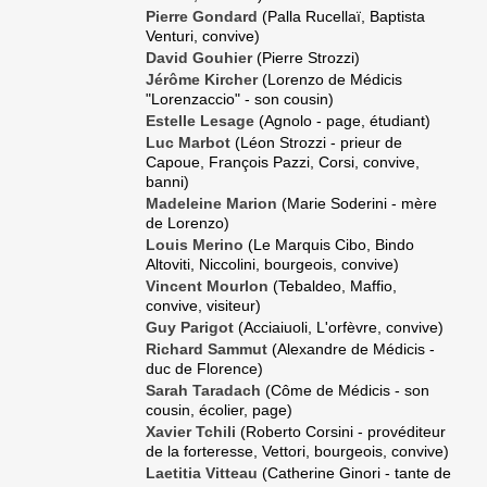
Pierre Gondard
(Palla Rucellaï, Baptista
Venturi, convive)
David Gouhier
(Pierre Strozzi)
Jérôme Kircher
(Lorenzo de Médicis
"Lorenzaccio" - son cousin)
Estelle Lesage
(Agnolo - page, étudiant)
Luc Marbot
(Léon Strozzi - prieur de
Capoue, François Pazzi, Corsi, convive,
banni)
Madeleine Marion
(Marie Soderini - mère
de Lorenzo)
Louis Merino
(Le Marquis Cibo, Bindo
Altoviti, Niccolini, bourgeois, convive)
Vincent Mourlon
(Tebaldeo, Maffio,
convive, visiteur)
Guy Parigot
(Acciaiuoli, L'orfèvre, convive)
Richard Sammut
(Alexandre de Médicis -
duc de Florence)
Sarah Taradach
(Côme de Médicis - son
cousin, écolier, page)
Xavier Tchili
(Roberto Corsini - provéditeur
de la forteresse, Vettori, bourgeois, convive)
Laetitia Vitteau
(Catherine Ginori - tante de