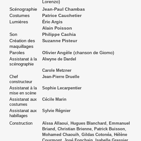
Lorenzo)
Scénographie
Jean-Paul Chambas
Costumes
Patrice Cauchetier
Lumières
Éric Argis
Alain Poisson
Son
Philippe Cachia
Création des
Suzanne Pisteur
maquillages
Paroles
Olivier Angèle
(chanson de Giomo)
Assistanat à la
Alwyne de Dardel
scénographie
Carole Metzner
Chef
Jean-Pierre Druelle
constructeur
Assistanat à la
Sophie Lecarpentier
mise en scène
Assistanat aux
Cécile Marin
costumes
Assistanat aux
Sylvie Régnier
habillages
,
,
Construction
Aïssa Allaoui
Hugues Blanchard
Emmanuel
,
,
,
Briand
Christian Brienne
Patrick Buisson
,
,
Mohamed Chaouih
Gildas Cotonéa
Hélène
,
,
,
Courmont
José Fonchain
Isabelle Gressier