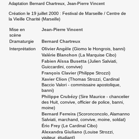
Adaptation
Bernard Chartreux
,
Jean-Pierre Vincent
Création le
19 juillet 2000
: Festival de Marseille / Centre de
la Vieille Charité
(Marseille)
Mise en
Jean-Pierre Vincent
scène
Dramaturgie
Bernard Chartreux
Interprétation
Olivier Angèle
(Giomo le Hongrois, banni)
Valérie Blanchon
(La Marquise Cibo)
Fabien Aïssa Busetta
(Julien Salviati,
Guiccardini, convive)
François Clavier
(Philippe Strozzi)
Xavier Clion
(Thomas Strozzi, Cardinal
Baccio Valori - commissaire apostolique,
banni)
Philippe Crubézy
(Sire Maurice - chancelier
des Huit, convive, officier de police, banni,
moine)
Bernard Ferreira
(Scoronconcolo, Alamanno
Salviati, marchand, convive, moine, soldat)
Éric Frey
(Le Cardinal Cibo)
Alexandra Giuliano
(Louise Strozzi,
visiteur, étudiant)