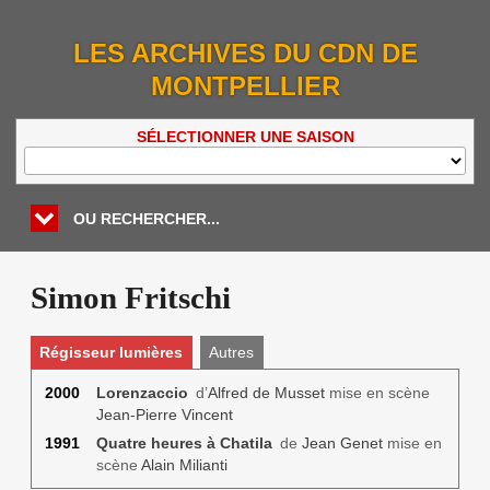
LES ARCHIVES DU CDN DE
MONTPELLIER
SÉLECTIONNER UNE SAISON
OU RECHERCHER...
Simon Fritschi
Régisseur lumières
Autres
2000
Lorenzaccio
d’
Alfred de Musset
mise en scène
Jean-Pierre Vincent
1991
Quatre heures à Chatila
de
Jean Genet
mise en
scène
Alain Milianti