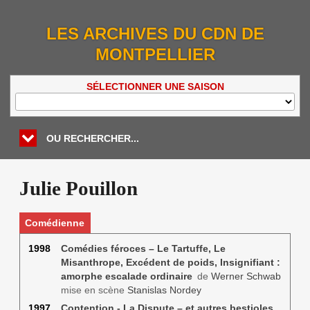
LES ARCHIVES DU CDN DE
MONTPELLIER
SÉLECTIONNER UNE SAISON
OU RECHERCHER...
Julie Pouillon
Comédienne
1998
Comédies féroces – Le Tartuffe, Le
Misanthrope, Excédent de poids, Insignifiant :
amorphe escalade ordinaire
de
Werner Schwab
mise en scène
Stanislas Nordey
1997
Contention - La Dispute – et autres bestioles