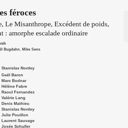
s féroces
e, Le Misanthrope, Excédent de poids,
nt : amorphe escalade ordinaire
wab
ël Bugdahn
,
Mike Sens
Stanislas Nordey
Gaël Baron
Marc Bodnar
Hélène Fabre
Raoul Fernandez
Valérie Lang
Denis Mathieu
Stanislas Nordey
Julie Pouillon
Laurent Sauvage
Josée Schuller