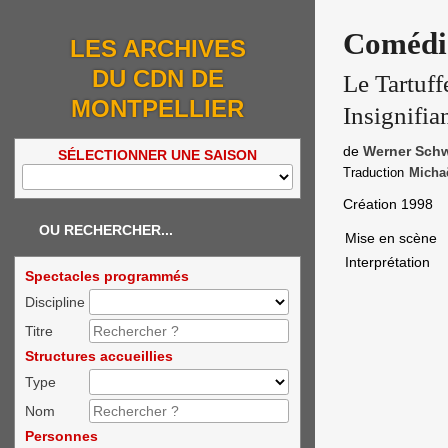
Comédie
LES ARCHIVES
DU CDN DE
Le Tartuff
MONTPELLIER
Insignifia
de
Werner Sch
SÉLECTIONNER UNE SAISON
Traduction
Micha
Création 1998
OU RECHERCHER...
Mise en scène
Interprétation
Spectacles programmés
Discipline
Titre
Structures accueillies
Type
Nom
Personnes