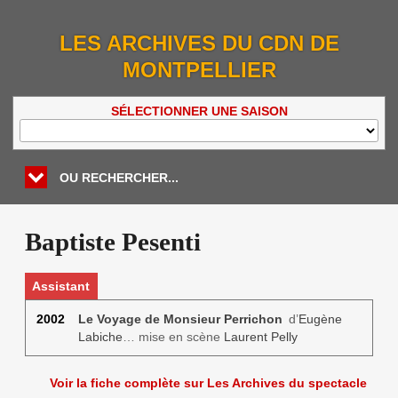
LES ARCHIVES DU CDN DE
MONTPELLIER
SÉLECTIONNER UNE SAISON
OU RECHERCHER...
Baptiste Pesenti
Assistant
2002
Le Voyage de Monsieur Perrichon
d’
Eugène
Labiche
… mise en scène
Laurent Pelly
Voir la fiche complète sur Les Archives du spectacle