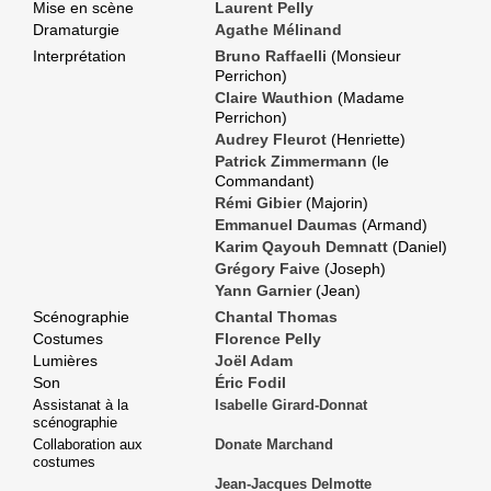
Mise en scène
Laurent Pelly
Dramaturgie
Agathe Mélinand
Interprétation
Bruno Raffaelli
(Monsieur
Perrichon)
Claire Wauthion
(Madame
Perrichon)
Audrey Fleurot
(Henriette)
Patrick Zimmermann
(le
Commandant)
Rémi Gibier
(Majorin)
Emmanuel Daumas
(Armand)
Karim Qayouh Demnatt
(Daniel)
Grégory Faive
(Joseph)
Yann Garnier
(Jean)
Scénographie
Chantal Thomas
Costumes
Florence Pelly
Lumières
Joël Adam
Son
Éric Fodil
Assistanat à la
Isabelle Girard-Donnat
scénographie
Collaboration aux
Donate Marchand
costumes
Jean-Jacques Delmotte