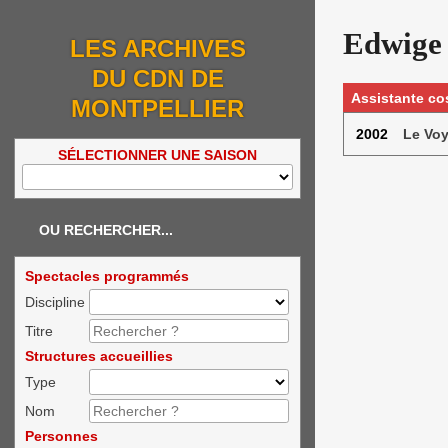
Edwige
LES ARCHIVES
DU CDN DE
Assistante c
MONTPELLIER
2002
Le Voy
SÉLECTIONNER UNE SAISON
OU RECHERCHER...
Spectacles programmés
Discipline
Titre
Structures accueillies
Type
Nom
Personnes