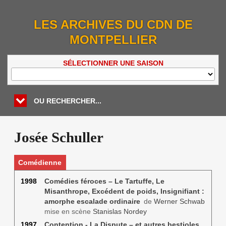
LES ARCHIVES DU CDN DE
MONTPELLIER
SÉLECTIONNER UNE SAISON
OU RECHERCHER...
Josée Schuller
Comédienne
1998
Comédies féroces – Le Tartuffe, Le
Misanthrope, Excédent de poids, Insignifiant :
amorphe escalade ordinaire
de
Werner Schwab
mise en scène
Stanislas Nordey
1997
Contention - La Dispute – et autres bestioles