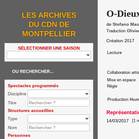
O-Dieu
LES ARCHIVES
DU CDN DE
de
Stefano Mas
Traduction
Olivie
MONTPELLIER
Création 2017
SÉLECTIONNER UNE SAISON
Lecture
OU RECHERCHER...
Collaboration arti
Mise en espace
Spectacles programmés
Régie
Discipline
Production
Hum
Titre
Structures accueillies
Représentati
Type
14/03/2017
[1 r
Nom
Personnes