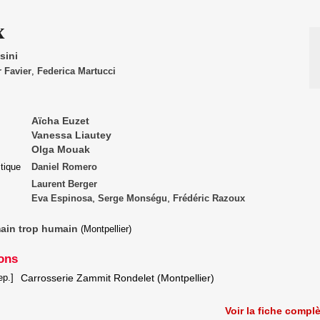
x
sini
r Favier
,
Federica Martucci
Aïcha Euzet
Vanessa Liautey
Olga Mouak
stique
Daniel Romero
Laurent Berger
,
,
Eva Espinosa
Serge Monségu
Frédéric Razoux
ain trop humain
(Montpellier)
ons
Carrosserie Zammit Rondelet (Montpellier)
ep.]
Voir la fiche compl