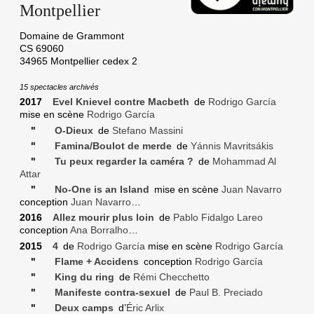
Montpellier
Domaine de Grammont
CS 69060
34965
Montpellier cedex 2
15 spectacles archivés
2017
Evel Knievel contre Macbeth
de
Rodrigo García
mise en scène
Rodrigo García
"
O-Dieux
de
Stefano Massini
"
Famina/Boulot de merde
de
Yánnis Mavritsákis
"
Tu peux regarder la caméra ?
de
Mohammad Al
Attar
"
No-One is an Island
mise en scène
Juan Navarro
conception
Juan Navarro
…
2016
Allez mourir plus loin
de
Pablo Fidalgo Lareo
conception
Ana Borralho
…
2015
4
de
Rodrigo García
mise en scène
Rodrigo García
"
Flame + Accidens
conception
Rodrigo García
"
King du ring
de
Rémi Checchetto
"
Manifeste contra-sexuel
de
Paul B. Preciado
"
Deux camps
d’
Éric Arlix