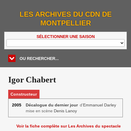
LES ARCHIVES DU CDN DE
MONTPELLIER
SÉLECTIONNER UNE SAISON
OU RECHERCHER...
Igor Chabert
Constructeur
2005
Décalogue du dernier jour
d’
Emmanuel Darley
mise en scène
Denis Lanoy
Voir la fiche complète sur Les Archives du spectacle