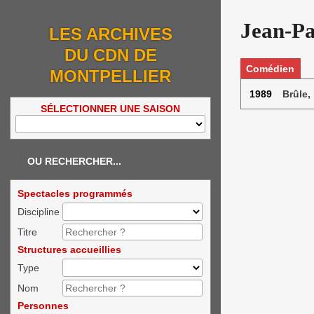
Jean-Pa
LES ARCHIVES
DU CDN DE
Comédien
MONTPELLIER
1989
Brûle, 
SÉLECTIONNER UNE SAISON
OU RECHERCHER...
Spectacles programmés
Discipline
Titre
Structures accueillies
Type
Nom
Personnes