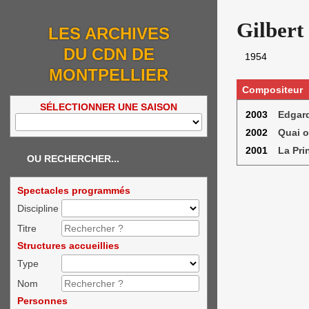
Gilbert
LES ARCHIVES
DU CDN DE
1954
MONTPELLIER
Compositeur
SÉLECTIONNER UNE SAISON
2003
Edgard
2002
Quai o
2001
La Pri
OU RECHERCHER...
Spectacles programmés
Discipline
Titre
Structures accueillies
Type
Nom
Personnes