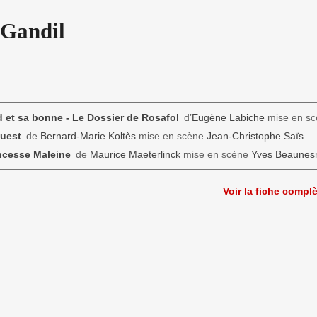
 Gandil
 et sa bonne - Le Dossier de Rosafol
d’
Eugène Labiche
mise en s
uest
de
Bernard-Marie Koltès
mise en scène
Jean-Christophe Saïs
ncesse Maleine
de
Maurice Maeterlinck
mise en scène
Yves Beaunes
Voir la fiche compl