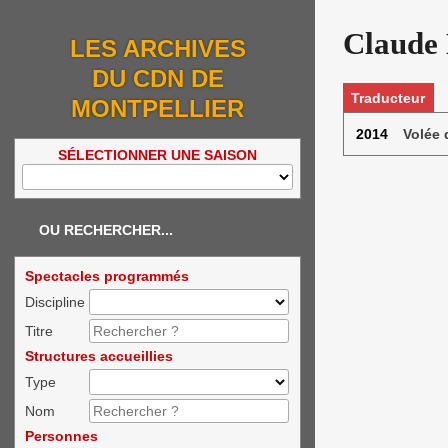
Claude
LES ARCHIVES
DU CDN DE
Traducteur
MONTPELLIER
2014
Volée
SÉLECTIONNER UNE SAISON
OU RECHERCHER...
Spectacles programmés
Discipline
Titre
Structures accueillies
Type
Nom
Personnes