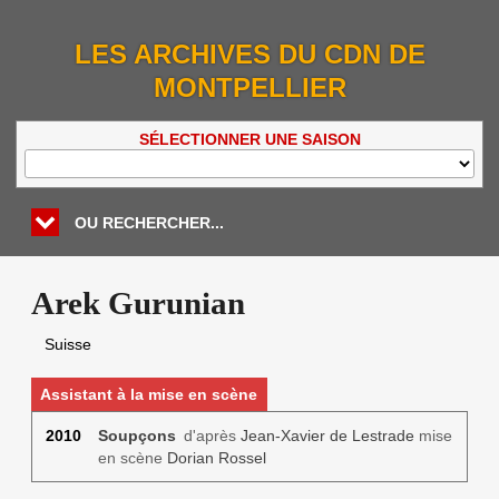
LES ARCHIVES DU CDN DE
MONTPELLIER
SÉLECTIONNER UNE SAISON
OU RECHERCHER...
Arek Gurunian
Suisse
Assistant à la mise en scène
2010
Soupçons
d'après
Jean-Xavier de Lestrade
mise
en scène
Dorian Rossel