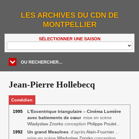
LES ARCHIVES DU CDN DE
MONTPELLIER
SÉLECTIONNER UNE SAISON
OU RECHERCHER...
Jean-Pierre Hollebecq
Comédien
1995
L'Excentrique triangulaire – Cinéma Lumière
avec battements de cœur
mise en scène
Wladyslaw Znorko
conception
Philippe Poulet
…
1992
Un grand Meaulnes
d'après
Alain-Fournier
…
mise en scène
Wladyslaw Znorko
conception