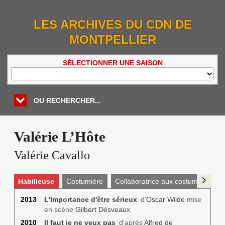
LES ARCHIVES DU CDN DE
MONTPELLIER
SÉLECTIONNER UNE SAISON
OU RECHERCHER...
Valérie L’Hôte
Valérie Cavallo
Habilleuse
Costumière
Collaboratrice aux costumes
2013
L'Importance d'être sérieux
d’
Oscar Wilde
mise
en scène
Gilbert Désveaux
2010
Il faut je ne veux pas
d'après
Alfred de