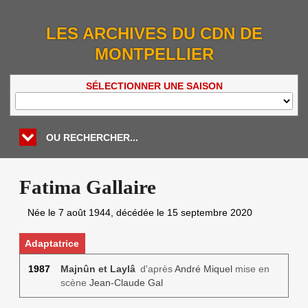
LES ARCHIVES DU CDN DE
MONTPELLIER
SÉLECTIONNER UNE SAISON
OU RECHERCHER...
Fatima Gallaire
Née le
7 août 1944
, décédée le
15 septembre 2020
Adaptatrice
1987
Majnûn et Laylâ
d'après
André Miquel
mise en
scène
Jean-Claude Gal