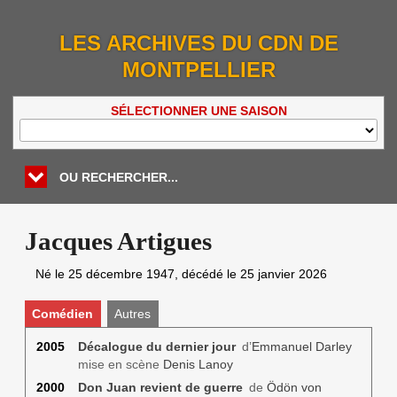
LES ARCHIVES DU CDN DE
MONTPELLIER
SÉLECTIONNER UNE SAISON
OU RECHERCHER...
Jacques Artigues
Né le
25 décembre 1947
, décédé le
25 janvier 2026
Comédien
Autres
2005
Décalogue du dernier jour
d’
Emmanuel Darley
mise en scène
Denis Lanoy
2000
Don Juan revient de guerre
de
Ödön von