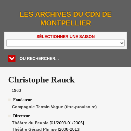
LES ARCHIVES DU CDN DE
MONTPELLIER
SÉLECTIONNER UNE SAISON
OU RECHERCHER...
Christophe Rauck
1963
Fondateur
Compagnie Terrain Vague (titre-provisoire)
Directeur
Théâtre du Peuple
[
01/2003
-
01/2006
]
Théâtre Gérard Philipe
[2008-2013]