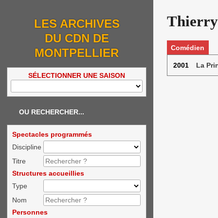
Thierry
LES ARCHIVES
DU CDN DE
Comédien
MONTPELLIER
2001
La Pri
SÉLECTIONNER UNE SAISON
OU RECHERCHER...
Spectacles programmés
Discipline
Titre
Structures accueillies
Type
Nom
Personnes