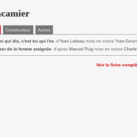
acamier
Constructeur
Autres
oi qui dis, c'est toi qui l'es
d’
Yves Lebeau
mise en scène
Yves Gour
ser de la femme araignée
d'après
Manuel Puig
mise en scène
Charl
Voir la fiche compl