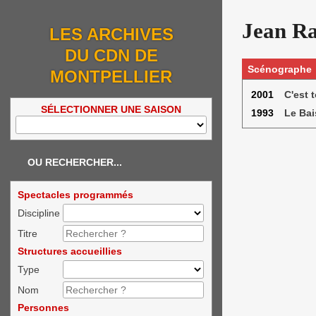
Jean R
LES ARCHIVES
DU CDN DE
Scénographe
MONTPELLIER
2001
C'est t
SÉLECTIONNER UNE SAISON
1993
Le Bai
OU RECHERCHER...
Spectacles programmés
Discipline
Titre
Structures accueillies
Type
Nom
Personnes