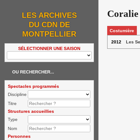
Coralie
LES ARCHIVES
DU CDN DE
Costumière
MONTPELLIER
2012
Les Se
SÉLECTIONNER UNE SAISON
OU RECHERCHER...
Spectacles programmés
Discipline
Titre
Structures accueillies
Type
Nom
Personnes