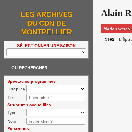
Alain R
LES ARCHIVES
DU CDN DE
Marionnettes
MONTPELLIER
1995
L'Épo
SÉLECTIONNER UNE SAISON
OU RECHERCHER...
Spectacles programmés
Discipline
Titre
Structures accueillies
Type
Nom
Personnes