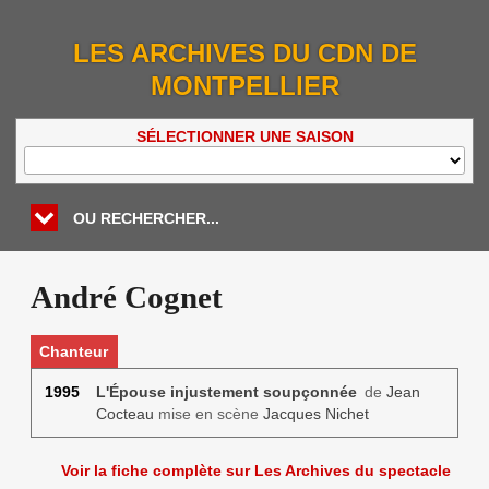
LES ARCHIVES DU CDN DE
MONTPELLIER
SÉLECTIONNER UNE SAISON
OU RECHERCHER...
André Cognet
Chanteur
1995
L'Épouse injustement soupçonnée
de
Jean
Cocteau
mise en scène
Jacques Nichet
Voir la fiche complète sur Les Archives du spectacle