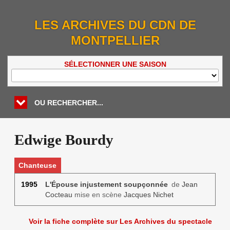
LES ARCHIVES DU CDN DE
MONTPELLIER
SÉLECTIONNER UNE SAISON
OU RECHERCHER...
Edwige Bourdy
Chanteuse
1995
L'Épouse injustement soupçonnée
de
Jean
Cocteau
mise en scène
Jacques Nichet
Voir la fiche complète sur Les Archives du spectacle