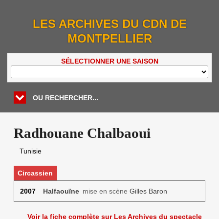
LES ARCHIVES DU CDN DE
MONTPELLIER
SÉLECTIONNER UNE SAISON
OU RECHERCHER...
Radhouane Chalbaoui
Tunisie
Circassien
2007
Halfaouïne
mise en scène
Gilles Baron
Voir la fiche complète sur Les Archives du spectacle