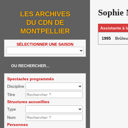
Sophie
LES ARCHIVES
DU CDN DE
Assistante à 
MONTPELLIER
1995
Brûleu
SÉLECTIONNER UNE SAISON
OU RECHERCHER...
Spectacles programmés
Discipline
Titre
Structures accueillies
Type
Nom
Personnes