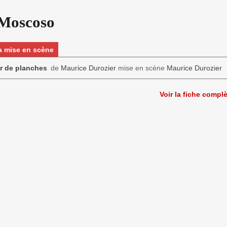
 Moscoso
la mise en scène
r de planches
de
Maurice Durozier
mise en scène
Maurice Durozier
Voir la fiche compl